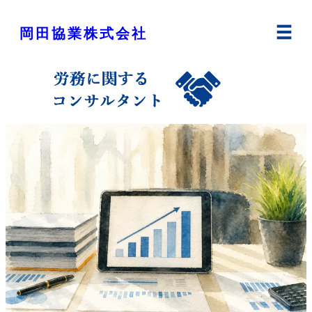
内
容
岡田協業株式会社
を
ス
キ
ッ
プ