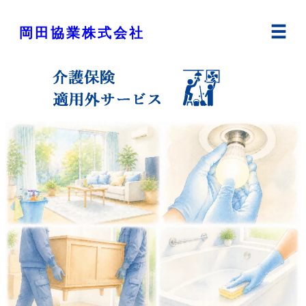
内
容
岡田協業株式会社
を
ス
キ
ッ
プ